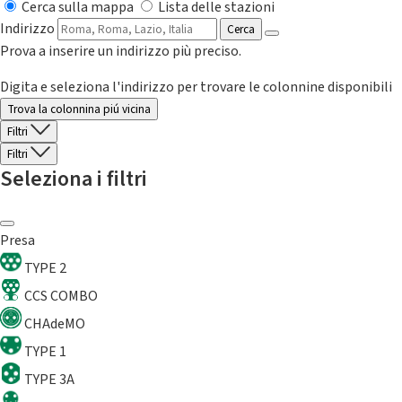
Cerca sulla mappa
Lista delle stazioni
Indirizzo
Cerca
Prova a inserire un indirizzo più preciso.
Digita e seleziona l'indirizzo per trovare le colonnine disponibili
Trova la colonnina piú vicina
Filtri
Filtri
Seleziona i filtri
Presa
TYPE 2
CCS COMBO
CHAdeMO
TYPE 1
TYPE 3A