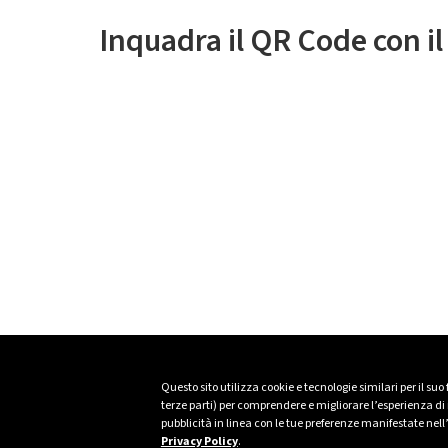
Inquadra il QR Code con i
Questo sito utilizza cookie e tecnologie similari per il suo
terze parti) per comprendere e migliorare l’esperienza di n
pubblicità in linea con le tue preferenze manifestate nell
Privacy Policy
.