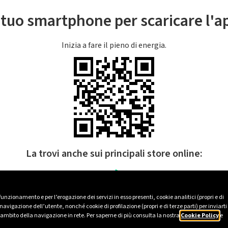
l tuo smartphone per scaricare l'
Inizia a fare il pieno di energia.
La trovi anche sui principali store online:
 funzionamento e per l’erogazione dei servizi in esso presenti, cookie analitici (propri e di
avigazione dell’utente, nonché cookie di profilazione (propri e di terze parti) per inviarti
’ambito della navigazione in rete. Per saperne di più consulta la nostra
Cookie Policy
e