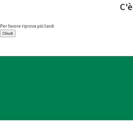
C'è
Per favore riprova piú tardi
Chiudi