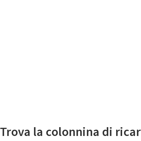
Il
Mappa colonnine di ricarica auto elettriche
Trova la colonnina di ricar