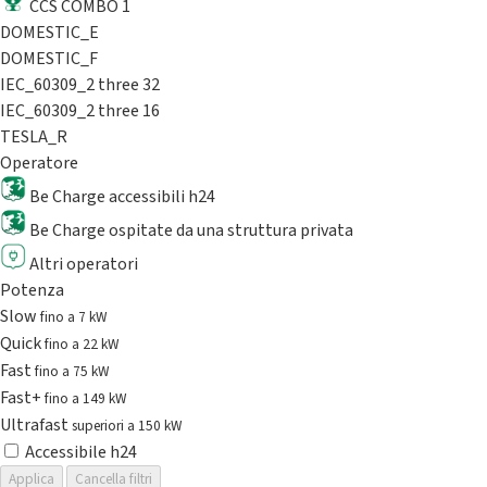
CCS COMBO 1
DOMESTIC_E
DOMESTIC_F
IEC_60309_2 three 32
IEC_60309_2 three 16
TESLA_R
Operatore
Be Charge accessibili h24
Be Charge ospitate da una struttura privata
Altri operatori
Potenza
Slow
fino a 7 kW
Quick
fino a 22 kW
Fast
fino a 75 kW
Fast+
fino a 149 kW
Ultrafast
superiori a 150 kW
Accessibile h24
Applica
Cancella filtri