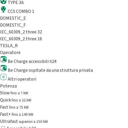
TYPE 3A
CCS COMBO 1
DOMESTIC_E
DOMESTIC_F
IEC_60309_2 three 32
IEC_60309_2 three 16
TESLA_R
Operatore
Be Charge accessibili h24
Be Charge ospitate da una struttura privata
Altri operatori
Potenza
Slow
fino a 7 kW
Quick
fino a 22 kW
Fast
fino a 75 kW
Fast+
fino a 149 kW
Ultrafast
superiori a 150 kW