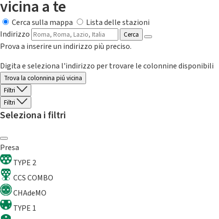
vicina a te
Cerca sulla mappa
Lista delle stazioni
Indirizzo
Cerca
Prova a inserire un indirizzo più preciso.
Digita e seleziona l'indirizzo per trovare le colonnine disponibili
Trova la colonnina piú vicina
Filtri
Filtri
Seleziona i filtri
Presa
TYPE 2
CCS COMBO
CHAdeMO
TYPE 1