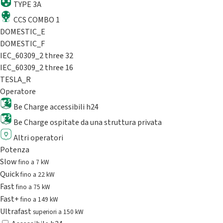
TYPE 3A
CCS COMBO 1
DOMESTIC_E
DOMESTIC_F
IEC_60309_2 three 32
IEC_60309_2 three 16
TESLA_R
Operatore
Be Charge accessibili h24
Be Charge ospitate da una struttura privata
Altri operatori
Potenza
Slow
fino a 7 kW
Quick
fino a 22 kW
Fast
fino a 75 kW
Fast+
fino a 149 kW
Ultrafast
superiori a 150 kW