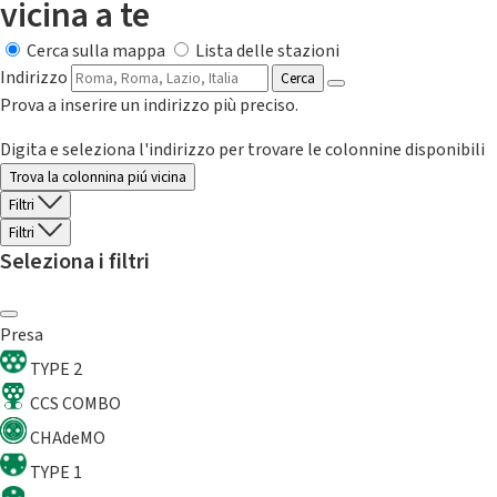
vicina a te
Cerca sulla mappa
Lista delle stazioni
Indirizzo
Cerca
Prova a inserire un indirizzo più preciso.
Digita e seleziona l'indirizzo per trovare le colonnine disponibili
Trova la colonnina piú vicina
Filtri
Filtri
Seleziona i filtri
Presa
TYPE 2
CCS COMBO
CHAdeMO
TYPE 1