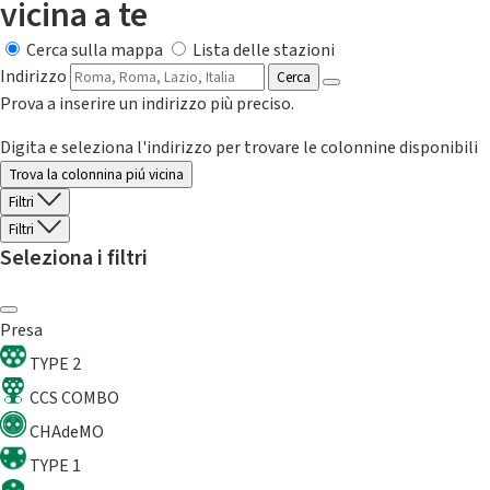
vicina a te
Cerca sulla mappa
Lista delle stazioni
Indirizzo
Cerca
Prova a inserire un indirizzo più preciso.
Digita e seleziona l'indirizzo per trovare le colonnine disponibili
Trova la colonnina piú vicina
Filtri
Filtri
Seleziona i filtri
Presa
TYPE 2
CCS COMBO
CHAdeMO
TYPE 1