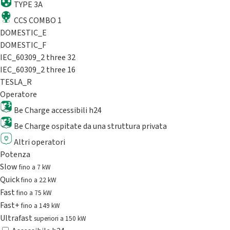
TYPE 3A
CCS COMBO 1
DOMESTIC_E
DOMESTIC_F
IEC_60309_2 three 32
IEC_60309_2 three 16
TESLA_R
Operatore
Be Charge accessibili h24
Be Charge ospitate da una struttura privata
Altri operatori
Potenza
Slow
fino a 7 kW
Quick
fino a 22 kW
Fast
fino a 75 kW
Fast+
fino a 149 kW
Ultrafast
superiori a 150 kW