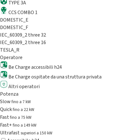
TYPE 3A
CCS COMBO 1
DOMESTIC_E
DOMESTIC_F
IEC_60309_2 three 32
IEC_60309_2 three 16
TESLA_R
Operatore
Be Charge accessibili h24
Be Charge ospitate da una struttura privata
Altri operatori
Potenza
Slow
fino a 7 kW
Quick
fino a 22 kW
Fast
fino a 75 kW
Fast+
fino a 149 kW
Ultrafast
superiori a 150 kW