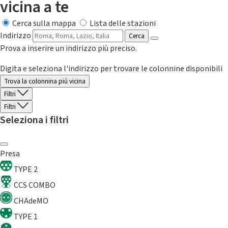
vicina a te
Cerca sulla mappa
Lista delle stazioni
Indirizzo
Cerca
Prova a inserire un indirizzo più preciso.
Digita e seleziona l'indirizzo per trovare le colonnine disponibili
Trova la colonnina piú vicina
Filtri
Filtri
Seleziona i filtri
Presa
TYPE 2
CCS COMBO
CHAdeMO
TYPE 1