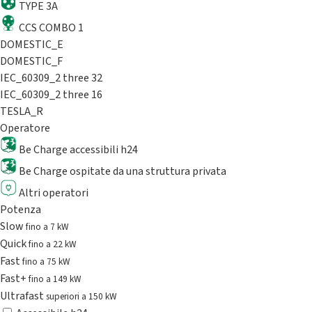
TYPE 3A
CCS COMBO 1
DOMESTIC_E
DOMESTIC_F
IEC_60309_2 three 32
IEC_60309_2 three 16
TESLA_R
Operatore
Be Charge accessibili h24
Be Charge ospitate da una struttura privata
Altri operatori
Potenza
Slow
fino a 7 kW
Quick
fino a 22 kW
Fast
fino a 75 kW
Fast+
fino a 149 kW
Ultrafast
superiori a 150 kW