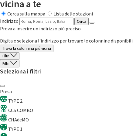
vicina a te
Cerca sulla mappa
Lista delle stazioni
Indirizzo
Cerca
Prova a inserire un indirizzo più preciso.
Digita e seleziona l'indirizzo per trovare le colonnine disponibili
Trova la colonnina piú vicina
Filtri
Filtri
Seleziona i filtri
Presa
TYPE 2
CCS COMBO
CHAdeMO
TYPE 1