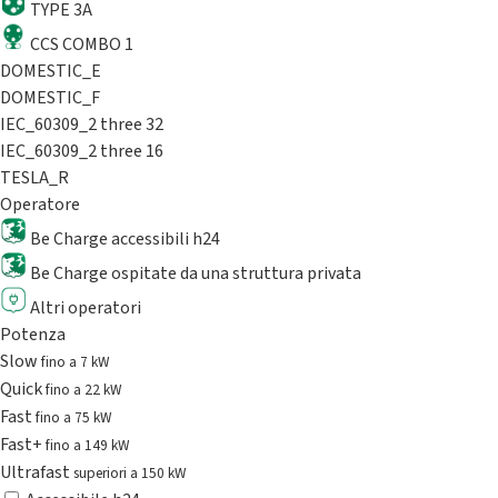
TYPE 3A
CCS COMBO 1
DOMESTIC_E
DOMESTIC_F
IEC_60309_2 three 32
IEC_60309_2 three 16
TESLA_R
Operatore
Be Charge accessibili h24
Be Charge ospitate da una struttura privata
Altri operatori
Potenza
Slow
fino a 7 kW
Quick
fino a 22 kW
Fast
fino a 75 kW
Fast+
fino a 149 kW
Ultrafast
superiori a 150 kW