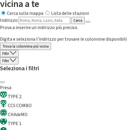
vicina a te
Cerca sulla mappa
Lista delle stazioni
Indirizzo
Cerca
Prova a inserire un indirizzo più preciso.
Digita e seleziona l'indirizzo per trovare le colonnine disponibili
Trova la colonnina piú vicina
Filtri
Filtri
Seleziona i filtri
Presa
TYPE 2
CCS COMBO
CHAdeMO
TYPE 1