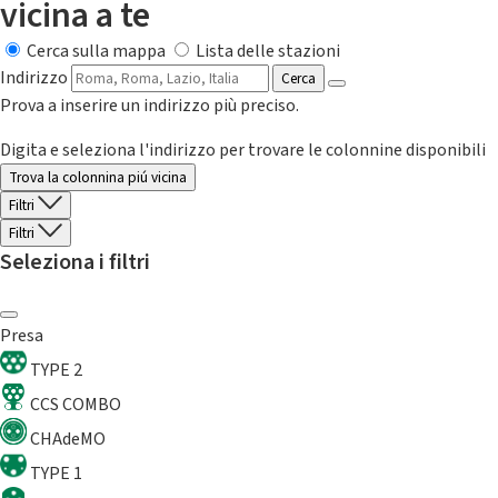
vicina a te
Cerca sulla mappa
Lista delle stazioni
Indirizzo
Cerca
Prova a inserire un indirizzo più preciso.
Digita e seleziona l'indirizzo per trovare le colonnine disponibili
Trova la colonnina piú vicina
Filtri
Filtri
Seleziona i filtri
Presa
TYPE 2
CCS COMBO
CHAdeMO
TYPE 1