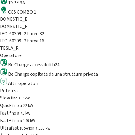
TYPE 3A
CCS COMBO 1
DOMESTIC_E
DOMESTIC_F
IEC_60309_2 three 32
IEC_60309_2 three 16
TESLA_R
Operatore
Be Charge accessibili h24
Be Charge ospitate da una struttura privata
Altri operatori
Potenza
Slow
fino a 7 kW
Quick
fino a 22 kW
Fast
fino a 75 kW
Fast+
fino a 149 kW
Ultrafast
superiori a 150 kW