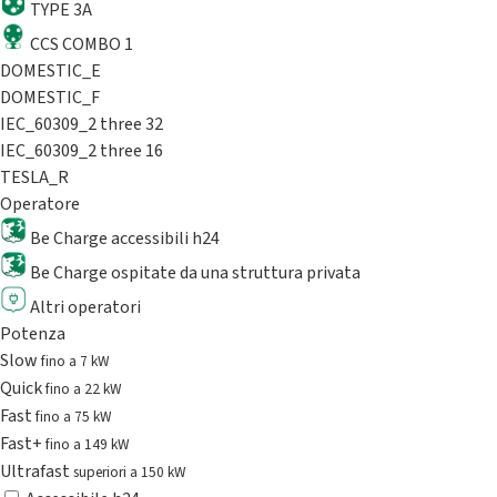
TYPE 3A
CCS COMBO 1
DOMESTIC_E
DOMESTIC_F
IEC_60309_2 three 32
IEC_60309_2 three 16
TESLA_R
Operatore
Be Charge accessibili h24
Be Charge ospitate da una struttura privata
Altri operatori
Potenza
Slow
fino a 7 kW
Quick
fino a 22 kW
Fast
fino a 75 kW
Fast+
fino a 149 kW
Ultrafast
superiori a 150 kW