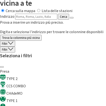
vicina a te
Cerca sulla mappa
Lista delle stazioni
Indirizzo
Cerca
Prova a inserire un indirizzo più preciso.
Digita e seleziona l'indirizzo per trovare le colonnine disponibili
Trova la colonnina piú vicina
Filtri
Filtri
Seleziona i filtri
Presa
TYPE 2
CCS COMBO
CHAdeMO
TYPE 1