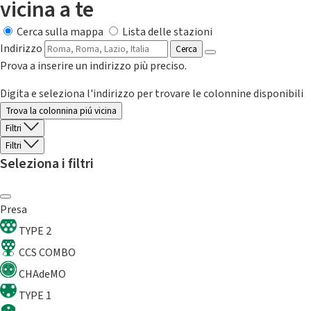
vicina a te
Cerca sulla mappa
Lista delle stazioni
Indirizzo
Cerca
Prova a inserire un indirizzo più preciso.
Digita e seleziona l'indirizzo per trovare le colonnine disponibili
Trova la colonnina piú vicina
Filtri
Filtri
Seleziona i filtri
Presa
TYPE 2
CCS COMBO
CHAdeMO
TYPE 1