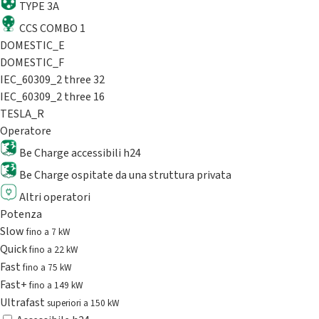
TYPE 3A
CCS COMBO 1
DOMESTIC_E
DOMESTIC_F
IEC_60309_2 three 32
IEC_60309_2 three 16
TESLA_R
Operatore
Be Charge accessibili h24
Be Charge ospitate da una struttura privata
Altri operatori
Potenza
Slow
fino a 7 kW
Quick
fino a 22 kW
Fast
fino a 75 kW
Fast+
fino a 149 kW
Ultrafast
superiori a 150 kW