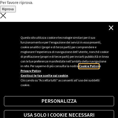
Per favore riprova.
Riprova
C'è un problema con il recupero dei
×
dati.
Questo sito utilizza cookie e tecnologie similari per il suo
funzionamento e per l’erogazione dei servizi in esso presenti,
Per favore riprova piú tardi
cookie analitici (propri e di terze parti) per comprendere e
migliorare l’esperienza di navigazione dell’utente, nonché cookie
Chiudi
di profilazione (propri e di terze parti) per inviarti pubblicità in linea
con le tue preferenze manifestate nell’ambito della navigazione
in rete. Per saperne di più consulta la nostra
Cookie Policy
e
Privacy Policy
.
Sei un’azienda o una PA?
Gestisci le tue scelte sui cookie
.
Cliccando su "Accetta tutti" acconsenti all’uso dei suddetti
cookie.
Trova la soluzione più giusta per te.
PERSONALIZZA
Richiedi una colonnina
USA SOLO I COOKIE NECESSARI