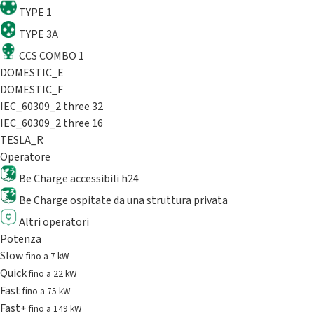
TYPE 1
TYPE 3A
CCS COMBO 1
DOMESTIC_E
DOMESTIC_F
IEC_60309_2 three 32
IEC_60309_2 three 16
TESLA_R
Operatore
Be Charge accessibili h24
Be Charge ospitate da una struttura privata
Altri operatori
Potenza
Slow
fino a 7 kW
Quick
fino a 22 kW
Fast
fino a 75 kW
Fast+
fino a 149 kW