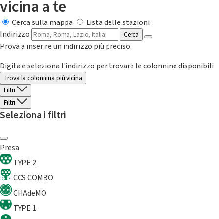
vicina a te
Cerca sulla mappa
Lista delle stazioni
Indirizzo
Cerca
Prova a inserire un indirizzo più preciso.
Digita e seleziona l'indirizzo per trovare le colonnine disponibili
Trova la colonnina piú vicina
Filtri
Filtri
Seleziona i filtri
Presa
TYPE 2
CCS COMBO
CHAdeMO
TYPE 1