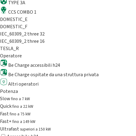
TYPE 3A
CCS COMBO 1
DOMESTIC_E
DOMESTIC_F
IEC_60309_2 three 32
IEC_60309_2 three 16
TESLA_R
Operatore
Be Charge accessibili h24
Be Charge ospitate da una struttura privata
Altri operatori
Potenza
Slow
fino a 7 kW
Quick
fino a 22 kW
Fast
fino a 75 kW
Fast+
fino a 149 kW
Ultrafast
superiori a 150 kW