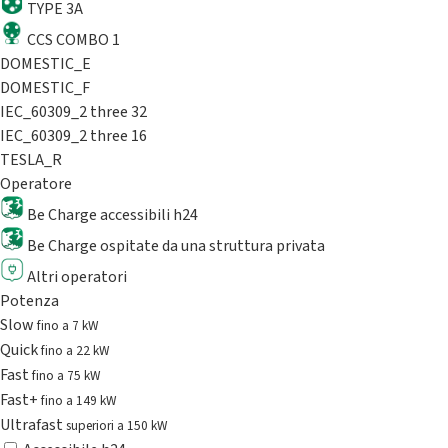
TYPE 3A
CCS COMBO 1
DOMESTIC_E
DOMESTIC_F
IEC_60309_2 three 32
IEC_60309_2 three 16
TESLA_R
Operatore
Be Charge accessibili h24
Be Charge ospitate da una struttura privata
Altri operatori
Potenza
Slow
fino a 7 kW
Quick
fino a 22 kW
Fast
fino a 75 kW
Fast+
fino a 149 kW
Ultrafast
superiori a 150 kW