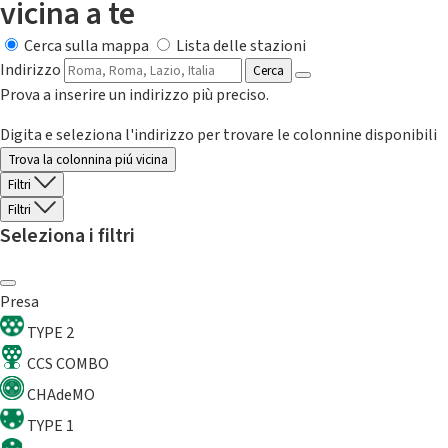
vicina a te
Cerca sulla mappa
Lista delle stazioni
Indirizzo
Cerca
Prova a inserire un indirizzo più preciso.
Digita e seleziona l'indirizzo per trovare le colonnine disponibili
Trova la colonnina piú vicina
Filtri
Filtri
Seleziona i filtri
Presa
TYPE 2
CCS COMBO
CHAdeMO
TYPE 1