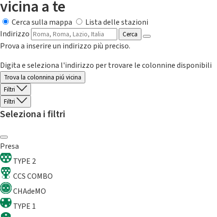
vicina a te
Cerca sulla mappa
Lista delle stazioni
Indirizzo
Cerca
Prova a inserire un indirizzo più preciso.
Digita e seleziona l'indirizzo per trovare le colonnine disponibili
Trova la colonnina piú vicina
Filtri
Filtri
Seleziona i filtri
Presa
TYPE 2
CCS COMBO
CHAdeMO
TYPE 1