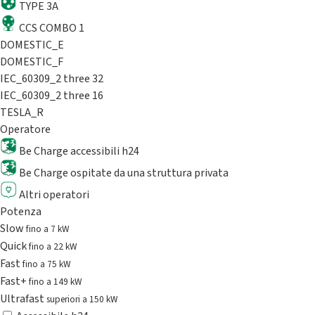
TYPE 3A
CCS COMBO 1
DOMESTIC_E
DOMESTIC_F
IEC_60309_2 three 32
IEC_60309_2 three 16
TESLA_R
Operatore
Be Charge accessibili h24
Be Charge ospitate da una struttura privata
Altri operatori
Potenza
Slow
fino a 7 kW
Quick
fino a 22 kW
Fast
fino a 75 kW
Fast+
fino a 149 kW
Ultrafast
superiori a 150 kW