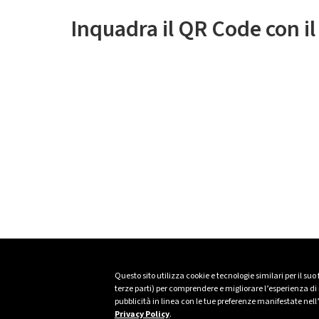
Inquadra il QR Code con i
Questo sito utilizza cookie e tecnologie similari per il suo
terze parti) per comprendere e migliorare l’esperienza di n
pubblicità in linea con le tue preferenze manifestate nell
Privacy Policy
.