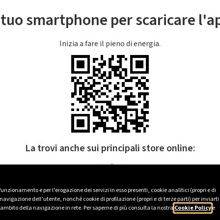
l tuo smartphone per scaricare l'
Inizia a fare il pieno di energia.
La trovi anche sui principali store online:
 funzionamento e per l’erogazione dei servizi in esso presenti, cookie analitici (propri e di
avigazione dell’utente, nonché cookie di profilazione (propri e di terze parti) per inviarti
’ambito della navigazione in rete. Per saperne di più consulta la nostra
Cookie Policy
e