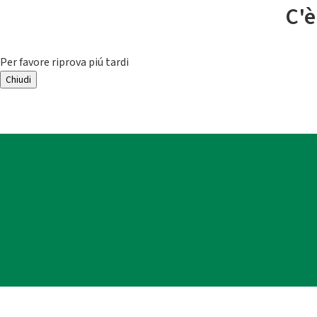
C'è
Per favore riprova piú tardi
Chiudi