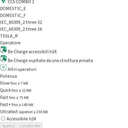
CCS COMBO 1
DOMESTIC_E
DOMESTIC_F
IEC_60309_2 three 32
IEC_60309_2 three 16
TESLA_R
Operatore
Be Charge accessibili h24
Be Charge ospitate da una struttura privata
Altri operatori
Potenza
Slow
fino a 7 kW
Quick
fino a 22 kW
Fast
fino a 75 kW
Fast+
fino a 149 kW
Ultrafast
superiori a 150 kW
Accessibile h24
Applica
Cancella filtri