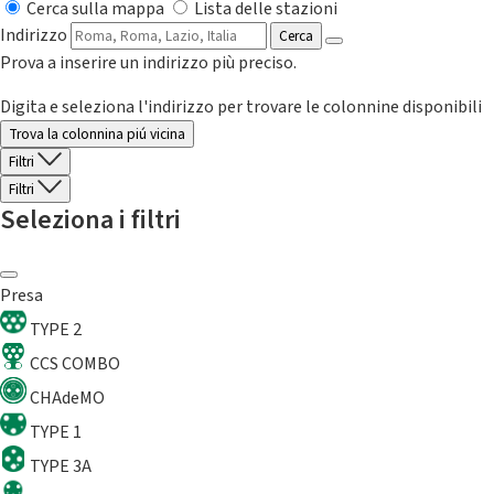
Cerca sulla mappa
Lista delle stazioni
Indirizzo
Cerca
Prova a inserire un indirizzo più preciso.
Digita e seleziona l'indirizzo per trovare le colonnine disponibili
Trova la colonnina piú vicina
Filtri
Filtri
Seleziona i filtri
Presa
TYPE 2
CCS COMBO
CHAdeMO
TYPE 1
TYPE 3A