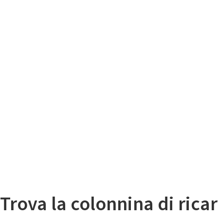
Il
Mappa colonnine di ricarica auto elettriche
Trova la colonnina di ricar