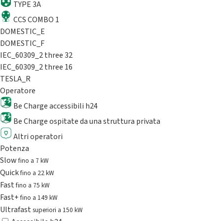
TYPE 3A
CCS COMBO 1
DOMESTIC_E
DOMESTIC_F
IEC_60309_2 three 32
IEC_60309_2 three 16
TESLA_R
Operatore
Be Charge accessibili h24
Be Charge ospitate da una struttura privata
Altri operatori
Potenza
Slow
fino a 7 kW
Quick
fino a 22 kW
Fast
fino a 75 kW
Fast+
fino a 149 kW
Ultrafast
superiori a 150 kW