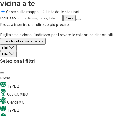
vicina a te
Cerca sulla mappa
Lista delle stazioni
Indirizzo
Cerca
Prova a inserire un indirizzo più preciso.
Digita e seleziona l'indirizzo per trovare le colonnine disponibili
Trova la colonnina piú vicina
Filtri
Filtri
Seleziona i filtri
Presa
TYPE 2
CCS COMBO
CHAdeMO
TYPE 1