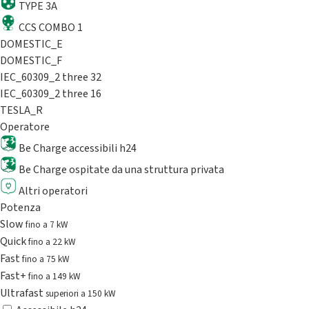
TYPE 3A
CCS COMBO 1
DOMESTIC_E
DOMESTIC_F
IEC_60309_2 three 32
IEC_60309_2 three 16
TESLA_R
Operatore
Be Charge accessibili h24
Be Charge ospitate da una struttura privata
Altri operatori
Potenza
Slow
fino a 7 kW
Quick
fino a 22 kW
Fast
fino a 75 kW
Fast+
fino a 149 kW
Ultrafast
superiori a 150 kW