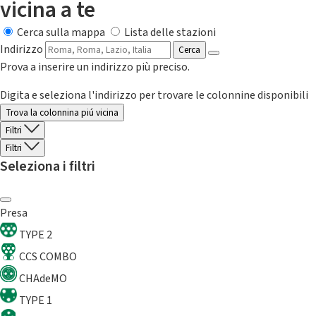
vicina a te
Cerca sulla mappa
Lista delle stazioni
Indirizzo
Cerca
Prova a inserire un indirizzo più preciso.
Digita e seleziona l'indirizzo per trovare le colonnine disponibili
Trova la colonnina piú vicina
Filtri
Filtri
Seleziona i filtri
Presa
TYPE 2
CCS COMBO
CHAdeMO
TYPE 1