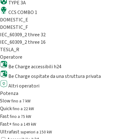
TYPE 3A
CCS COMBO 1
DOMESTIC_E
DOMESTIC_F
IEC_60309_2 three 32
IEC_60309_2 three 16
TESLA_R
Operatore
Be Charge accessibili h24
Be Charge ospitate da una struttura privata
Altri operatori
Potenza
Slow
fino a 7 kW
Quick
fino a 22 kW
Fast
fino a 75 kW
Fast+
fino a 149 kW
Ultrafast
superiori a 150 kW