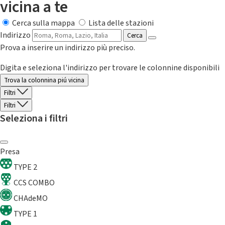
vicina a te
Cerca sulla mappa
Lista delle stazioni
Indirizzo
Cerca
Prova a inserire un indirizzo più preciso.
Digita e seleziona l'indirizzo per trovare le colonnine disponibili
Trova la colonnina piú vicina
Filtri
Filtri
Seleziona i filtri
Presa
TYPE 2
CCS COMBO
CHAdeMO
TYPE 1