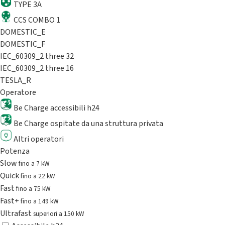
TYPE 3A
CCS COMBO 1
DOMESTIC_E
DOMESTIC_F
IEC_60309_2 three 32
IEC_60309_2 three 16
TESLA_R
Operatore
Be Charge accessibili h24
Be Charge ospitate da una struttura privata
Altri operatori
Potenza
Slow
fino a 7 kW
Quick
fino a 22 kW
Fast
fino a 75 kW
Fast+
fino a 149 kW
Ultrafast
superiori a 150 kW