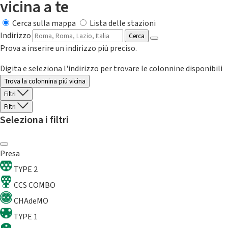
vicina a te
Cerca sulla mappa
Lista delle stazioni
Indirizzo
Cerca
Prova a inserire un indirizzo più preciso.
Digita e seleziona l'indirizzo per trovare le colonnine disponibili
Trova la colonnina piú vicina
Filtri
Filtri
Seleziona i filtri
Presa
TYPE 2
CCS COMBO
CHAdeMO
TYPE 1