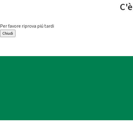
C'è
Per favore riprova piú tardi
Chiudi