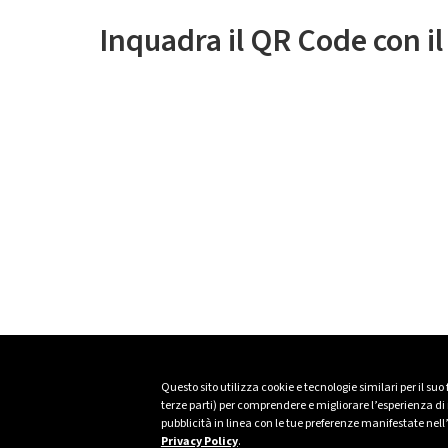
Inquadra il QR Code con i
Questo sito utilizza cookie e tecnologie similari per il suo
terze parti) per comprendere e migliorare l’esperienza di n
pubblicità in linea con le tue preferenze manifestate nell
Privacy Policy
.