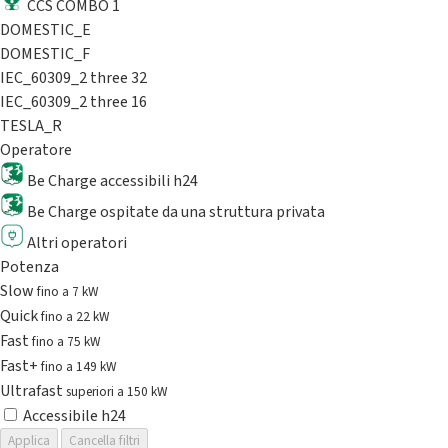
CCS COMBO 1
DOMESTIC_E
DOMESTIC_F
IEC_60309_2 three 32
IEC_60309_2 three 16
TESLA_R
Operatore
Be Charge accessibili h24
Be Charge ospitate da una struttura privata
Altri operatori
Potenza
Slow
fino a 7 kW
Quick
fino a 22 kW
Fast
fino a 75 kW
Fast+
fino a 149 kW
Ultrafast
superiori a 150 kW
Accessibile h24
Applica
Cancella filtri