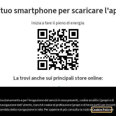
l tuo smartphone per scaricare l'
Inizia a fare il pieno di energia.
La trovi anche sui principali store online:
 funzionamento e per l’erogazione dei servizi in esso presenti, cookie analitici (propri e di
avigazione dell’utente, nonché cookie di profilazione (propri e di terze parti) per inviarti
’ambito della navigazione in rete. Per saperne di più consulta la nostra
Cookie Policy
e