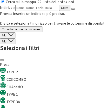
Cerca sulla mappa
Lista delle stazioni
Indirizzo
Cerca
Prova a inserire un indirizzo più preciso.
Digita e seleziona l'indirizzo per trovare le colonnine disponibili
Trova la colonnina piú vicina
Filtri
Filtri
Seleziona i filtri
Presa
TYPE 2
CCS COMBO
CHAdeMO
TYPE 1
TYPE 3A