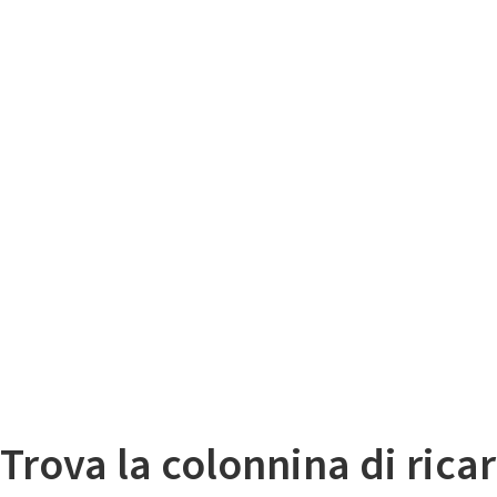
Il
Mappa colonnine di ricarica auto elettriche
Trova la colonnina di ricar