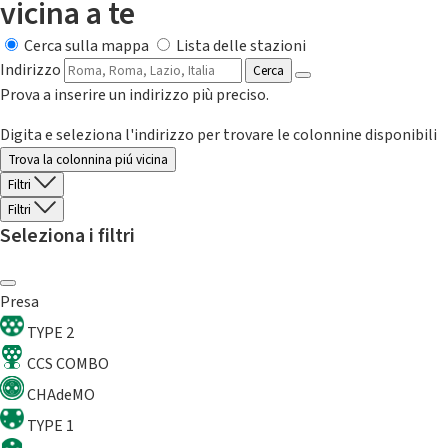
vicina a te
Cerca sulla mappa
Lista delle stazioni
Indirizzo
Cerca
Prova a inserire un indirizzo più preciso.
Digita e seleziona l'indirizzo per trovare le colonnine disponibili
Trova la colonnina piú vicina
Filtri
Filtri
Seleziona i filtri
Presa
TYPE 2
CCS COMBO
CHAdeMO
TYPE 1