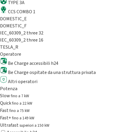
TYPE 3A
CCS COMBO 1
DOMESTIC_E
DOMESTIC_F
IEC_60309_2 three 32
IEC_60309_2 three 16
TESLA_R
Operatore
Be Charge accessibili h24
Be Charge ospitate da una struttura privata
Altri operatori
Potenza
Slow
fino a 7 kW
Quick
fino a 22 kW
Fast
fino a 75 kW
Fast+
fino a 149 kW
Ultrafast
superiori a 150 kW