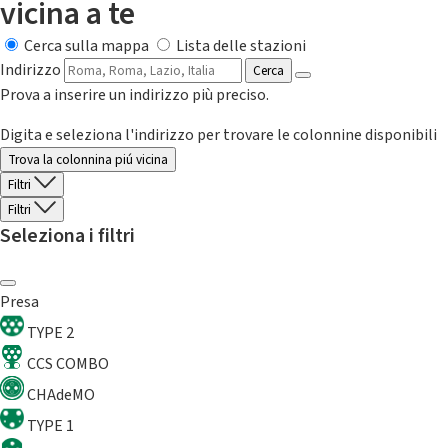
vicina a te
Cerca sulla mappa
Lista delle stazioni
Indirizzo
Cerca
Prova a inserire un indirizzo più preciso.
Digita e seleziona l'indirizzo per trovare le colonnine disponibili
Trova la colonnina piú vicina
Filtri
Filtri
Seleziona i filtri
Presa
TYPE 2
CCS COMBO
CHAdeMO
TYPE 1