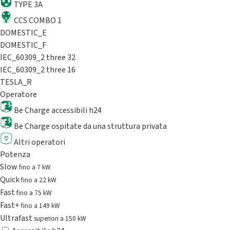
TYPE 3A
CCS COMBO 1
DOMESTIC_E
DOMESTIC_F
IEC_60309_2 three 32
IEC_60309_2 three 16
TESLA_R
Operatore
Be Charge accessibili h24
Be Charge ospitate da una struttura privata
Altri operatori
Potenza
Slow
fino a 7 kW
Quick
fino a 22 kW
Fast
fino a 75 kW
Fast+
fino a 149 kW
Ultrafast
superiori a 150 kW