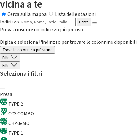
vicina a te
Cerca sulla mappa
Lista delle stazioni
Indirizzo
Cerca
Prova a inserire un indirizzo più preciso.
Digita e seleziona l'indirizzo per trovare le colonnine disponibili
Trova la colonnina piú vicina
Filtri
Filtri
Seleziona i filtri
Presa
TYPE 2
CCS COMBO
CHAdeMO
TYPE 1