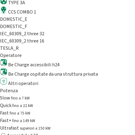
TYPE 3A
CCS COMBO 1
DOMESTIC_E
DOMESTIC_F
IEC_60309_2 three 32
IEC_60309_2 three 16
TESLA_R
Operatore
Be Charge accessibili h24
Be Charge ospitate da una struttura privata
Altri operatori
Potenza
Slow
fino a 7 kW
Quick
fino a 22 kW
Fast
fino a 75 kW
Fast+
fino a 149 kW
Ultrafast
superiori a 150 kW