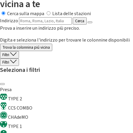
vicina a te
Cerca sulla mappa
Lista delle stazioni
Indirizzo
Cerca
Prova a inserire un indirizzo più preciso.
Digita e seleziona l'indirizzo per trovare le colonnine disponibili
Trova la colonnina piú vicina
Filtri
Filtri
Seleziona i filtri
Presa
TYPE 2
CCS COMBO
CHAdeMO
TYPE 1