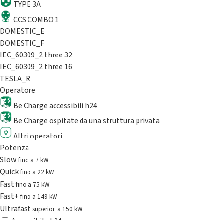
TYPE 3A
CCS COMBO 1
DOMESTIC_E
DOMESTIC_F
IEC_60309_2 three 32
IEC_60309_2 three 16
TESLA_R
Operatore
Be Charge accessibili h24
Be Charge ospitate da una struttura privata
Altri operatori
Potenza
Slow
fino a 7 kW
Quick
fino a 22 kW
Fast
fino a 75 kW
Fast+
fino a 149 kW
Ultrafast
superiori a 150 kW