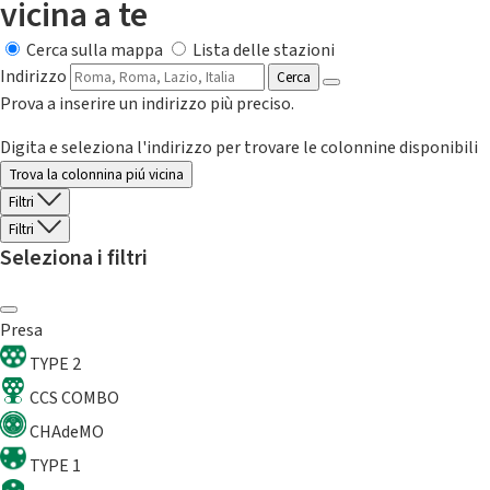
vicina a te
Cerca sulla mappa
Lista delle stazioni
Indirizzo
Cerca
Prova a inserire un indirizzo più preciso.
Digita e seleziona l'indirizzo per trovare le colonnine disponibili
Trova la colonnina piú vicina
Filtri
Filtri
Seleziona i filtri
Presa
TYPE 2
CCS COMBO
CHAdeMO
TYPE 1