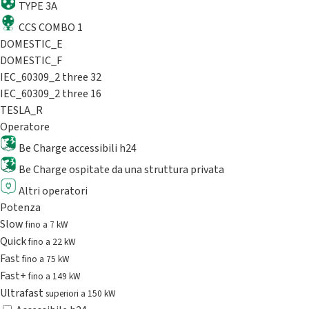
TYPE 3A
CCS COMBO 1
DOMESTIC_E
DOMESTIC_F
IEC_60309_2 three 32
IEC_60309_2 three 16
TESLA_R
Operatore
Be Charge accessibili h24
Be Charge ospitate da una struttura privata
Altri operatori
Potenza
Slow
fino a 7 kW
Quick
fino a 22 kW
Fast
fino a 75 kW
Fast+
fino a 149 kW
Ultrafast
superiori a 150 kW