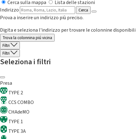
Cerca sulla mappa
Lista delle stazioni
Indirizzo
Cerca
Prova a inserire un indirizzo più preciso.
Digita e seleziona l'indirizzo per trovare le colonnine disponibili
Trova la colonnina piú vicina
Filtri
Filtri
Seleziona i filtri
Presa
TYPE 2
CCS COMBO
CHAdeMO
TYPE 1
TYPE 3A