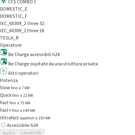
CCS COMBO 1
DOMESTIC_E
DOMESTIC_F
IEC_60309_2 three 32
IEC_60309_2 three 16
TESLA_R
Operatore
Be Charge accessibili h24
Be Charge ospitate da una struttura privata
Altri operatori
Potenza
Slow
fino a 7 kW
Quick
fino a 22 kW
Fast
fino a 75 kW
Fast+
fino a 149 kW
Ultrafast
superiori a 150 kW
Accessibile h24
Applica
Cancella filtri