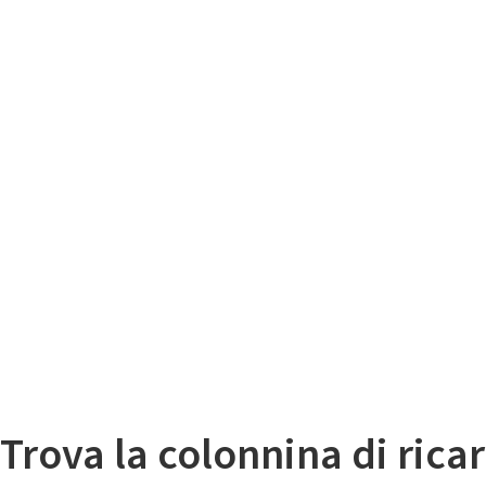
Il
Mappa colonnine di ricarica auto elettriche
Trova la colonnina di ricar