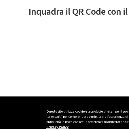
Inquadra il QR Code con i
Questo sito utilizza cookie e tecnologie similari per il suo
terze parti) per comprendere e migliorare l’esperienza di n
pubblicità in linea con le tue preferenze manifestate nell
Privacy Policy
.