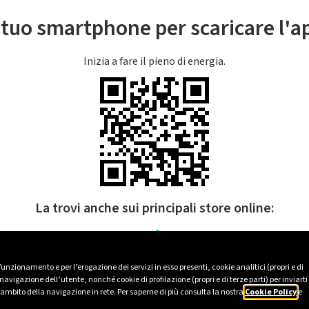
l tuo smartphone per scaricare l'
Inizia a fare il pieno di energia.
La trovi anche sui principali store online:
 funzionamento e per l’erogazione dei servizi in esso presenti, cookie analitici (propri e di
avigazione dell’utente, nonché cookie di profilazione (propri e di terze parti) per inviarti
’ambito della navigazione in rete. Per saperne di più consulta la nostra
Cookie Policy
e