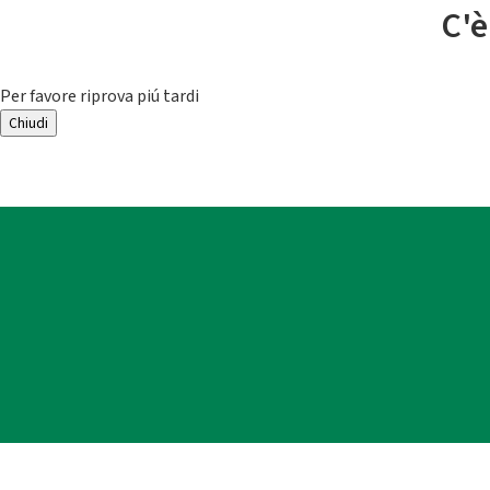
C'è
Per favore riprova piú tardi
Chiudi