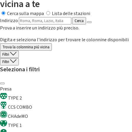
vicina a te
Cerca sulla mappa
Lista delle stazioni
Indirizzo
Cerca
Prova a inserire un indirizzo più preciso.
Digita e seleziona l'indirizzo per trovare le colonnine disponibili
Trova la colonnina piú vicina
Filtri
Filtri
Seleziona i filtri
Presa
TYPE 2
CCS COMBO
CHAdeMO
TYPE 1