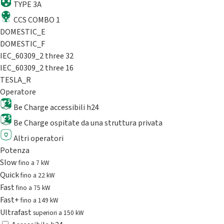
TYPE 3A
CCS COMBO 1
DOMESTIC_E
DOMESTIC_F
IEC_60309_2 three 32
IEC_60309_2 three 16
TESLA_R
Operatore
Be Charge accessibili h24
Be Charge ospitate da una struttura privata
Altri operatori
Potenza
Slow
fino a 7 kW
Quick
fino a 22 kW
Fast
fino a 75 kW
Fast+
fino a 149 kW
Ultrafast
superiori a 150 kW