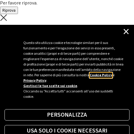
Per favore riprova.
Riprova
C'è un problema con il recupero dei
×
dati.
Questo sito utilizza cookie e tecnologie similari per il suo
funzionamento e per l’erogazione dei servizi in esso presenti,
Per favore riprova piú tardi
cookie analitici (propri e di terze parti) per comprendere e
migliorare l’esperienza di navigazione dell’utente, nonché cookie
Chiudi
di profilazione (propri e di terze parti) per inviarti pubblicità in linea
con le tue preferenze manifestate nell’ambito della navigazione
in rete. Per saperne di più consulta la nostra
Cookie Policy
e
Privacy Policy
.
Sei un’azienda o una PA?
Gestisci le tue scelte sui cookie
.
Cliccando su "Accetta tutti" acconsenti all’uso dei suddetti
cookie.
Trova la soluzione più giusta per te.
PERSONALIZZA
Richiedi una colonnina
USA SOLO I COOKIE NECESSARI