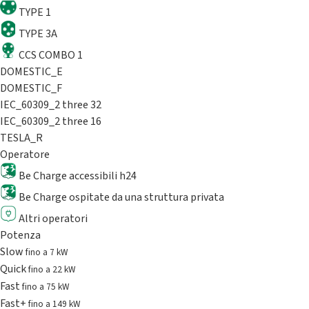
TYPE 1
TYPE 3A
CCS COMBO 1
DOMESTIC_E
DOMESTIC_F
IEC_60309_2 three 32
IEC_60309_2 three 16
TESLA_R
Operatore
Be Charge accessibili h24
Be Charge ospitate da una struttura privata
Altri operatori
Potenza
Slow
fino a 7 kW
Quick
fino a 22 kW
Fast
fino a 75 kW
Fast+
fino a 149 kW