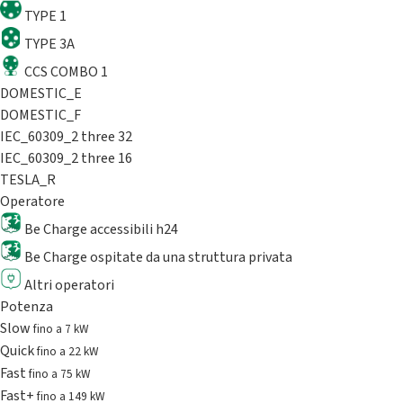
TYPE 1
TYPE 3A
CCS COMBO 1
DOMESTIC_E
DOMESTIC_F
IEC_60309_2 three 32
IEC_60309_2 three 16
TESLA_R
Operatore
Be Charge accessibili h24
Be Charge ospitate da una struttura privata
Altri operatori
Potenza
Slow
fino a 7 kW
Quick
fino a 22 kW
Fast
fino a 75 kW
Fast+
fino a 149 kW