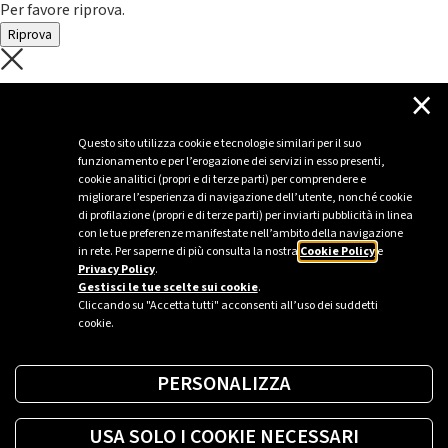
Per favore riprova.
Riprova
C'è un problema con il recupero dei
×
dati.
Questo sito utilizza cookie e tecnologie similari per il suo
funzionamento e per l’erogazione dei servizi in esso presenti,
Per favore riprova piú tardi
cookie analitici (propri e di terze parti) per comprendere e
migliorare l’esperienza di navigazione dell’utente, nonché cookie
Chiudi
di profilazione (propri e di terze parti) per inviarti pubblicità in linea
con le tue preferenze manifestate nell’ambito della navigazione
in rete. Per saperne di più consulta la nostra
Cookie Policy
e
Privacy Policy
.
Sei un’azienda o una PA?
Gestisci le tue scelte sui cookie
.
Cliccando su "Accetta tutti" acconsenti all’uso dei suddetti
cookie.
Trova la soluzione più giusta per te.
PERSONALIZZA
Richiedi una colonnina
USA SOLO I COOKIE NECESSARI