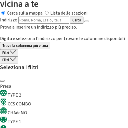
vicina a te
Cerca sulla mappa
Lista delle stazioni
Indirizzo
Cerca
Prova a inserire un indirizzo più preciso.
Digita e seleziona l'indirizzo per trovare le colonnine disponibili
Trova la colonnina piú vicina
Filtri
Filtri
Seleziona i filtri
Presa
TYPE 2
CCS COMBO
CHAdeMO
TYPE 1