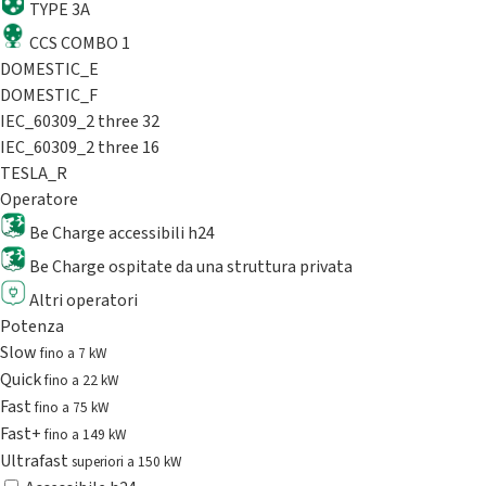
TYPE 3A
CCS COMBO 1
DOMESTIC_E
DOMESTIC_F
IEC_60309_2 three 32
IEC_60309_2 three 16
TESLA_R
Operatore
Be Charge accessibili h24
Be Charge ospitate da una struttura privata
Altri operatori
Potenza
Slow
fino a 7 kW
Quick
fino a 22 kW
Fast
fino a 75 kW
Fast+
fino a 149 kW
Ultrafast
superiori a 150 kW