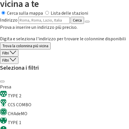
vicina a te
Cerca sulla mappa
Lista delle stazioni
Indirizzo
Cerca
Prova a inserire un indirizzo più preciso.
Digita e seleziona l'indirizzo per trovare le colonnine disponibili
Trova la colonnina piú vicina
Filtri
Filtri
Seleziona i filtri
Presa
TYPE 2
CCS COMBO
CHAdeMO
TYPE 1