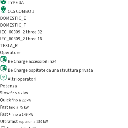
TYPE 3A
CCS COMBO 1
DOMESTIC_E
DOMESTIC_F
IEC_60309_2 three 32
IEC_60309_2 three 16
TESLA_R
Operatore
Be Charge accessibili h24
Be Charge ospitate da una struttura privata
Altri operatori
Potenza
Slow
fino a 7 kW
Quick
fino a 22 kW
Fast
fino a 75 kW
Fast+
fino a 149 kW
Ultrafast
superiori a 150 kW