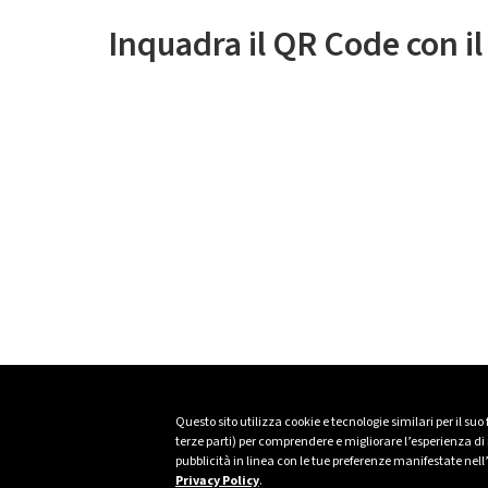
Inquadra il QR Code con i
Questo sito utilizza cookie e tecnologie similari per il suo
terze parti) per comprendere e migliorare l’esperienza di n
pubblicità in linea con le tue preferenze manifestate nell
Privacy Policy
.