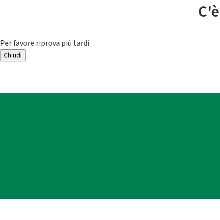
C'è
Per favore riprova piú tardi
Chiudi