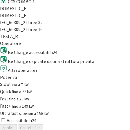
CCS COMBO 1
DOMESTIC_E
DOMESTIC_F
IEC_60309_2 three 32
IEC_60309_2 three 16
TESLA_R
Operatore
Be Charge accessibili h24
Be Charge ospitate da una struttura privata
Altri operatori
Potenza
Slow
fino a 7 kW
Quick
fino a 22 kW
Fast
fino a 75 kW
Fast+
fino a 149 kW
Ultrafast
superiori a 150 kW
Accessibile h24
Applica
Cancella filtri