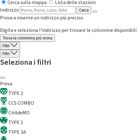
Cerca sulla mappa
Lista delle stazioni
Indirizzo
Cerca
Prova a inserire un indirizzo più preciso.
Digita e seleziona l'indirizzo per trovare le colonnine disponibili
Trova la colonnina piú vicina
Filtri
Filtri
Seleziona i filtri
Presa
TYPE 2
CCS COMBO
CHAdeMO
TYPE 1
TYPE 3A