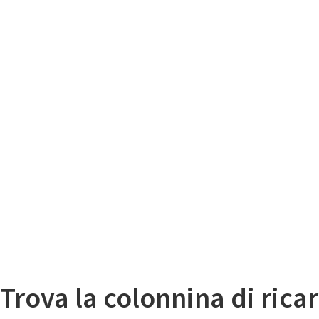
Il
Mappa colonnine di ricarica auto elettriche
Trova la colonnina di ricar