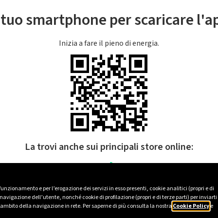
l tuo smartphone per scaricare l'
Inizia a fare il pieno di energia.
La trovi anche sui principali store online:
 funzionamento e per l’erogazione dei servizi in esso presenti, cookie analitici (propri e di
avigazione dell’utente, nonché cookie di profilazione (propri e di terze parti) per inviarti
’ambito della navigazione in rete. Per saperne di più consulta la nostra
Cookie Policy
e