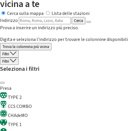
vicina a te
Cerca sulla mappa
Lista delle stazioni
Indirizzo
Cerca
Prova a inserire un indirizzo più preciso.
Digita e seleziona l'indirizzo per trovare le colonnine disponibili
Trova la colonnina piú vicina
Filtri
Filtri
Seleziona i filtri
Presa
TYPE 2
CCS COMBO
CHAdeMO
TYPE 1