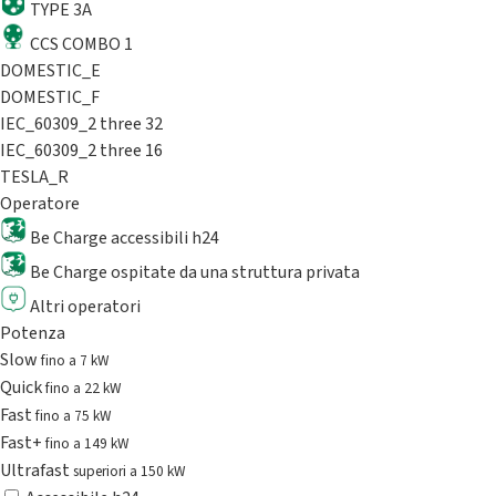
TYPE 3A
CCS COMBO 1
DOMESTIC_E
DOMESTIC_F
IEC_60309_2 three 32
IEC_60309_2 three 16
TESLA_R
Operatore
Be Charge accessibili h24
Be Charge ospitate da una struttura privata
Altri operatori
Potenza
Slow
fino a 7 kW
Quick
fino a 22 kW
Fast
fino a 75 kW
Fast+
fino a 149 kW
Ultrafast
superiori a 150 kW