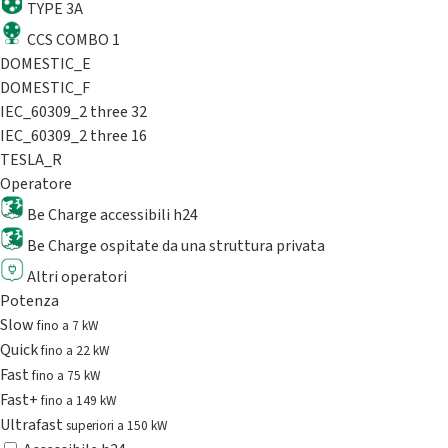
TYPE 3A
CCS COMBO 1
DOMESTIC_E
DOMESTIC_F
IEC_60309_2 three 32
IEC_60309_2 three 16
TESLA_R
Operatore
Be Charge accessibili h24
Be Charge ospitate da una struttura privata
Altri operatori
Potenza
Slow
fino a 7 kW
Quick
fino a 22 kW
Fast
fino a 75 kW
Fast+
fino a 149 kW
Ultrafast
superiori a 150 kW