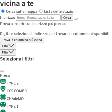
vicina a te
Cerca sulla mappa
Lista delle stazioni
Indirizzo
Cerca
Prova a inserire un indirizzo più preciso.
Digita e seleziona l'indirizzo per trovare le colonnine disponibili
Trova la colonnina piú vicina
Filtri
Filtri
Seleziona i filtri
Presa
TYPE 2
CCS COMBO
CHAdeMO
TYPE 1