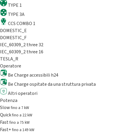
TYPE 1
TYPE 3A
CCS COMBO 1
DOMESTIC_E
DOMESTIC_F
IEC_60309_2 three 32
IEC_60309_2 three 16
TESLA_R
Operatore
Be Charge accessibili h24
Be Charge ospitate da una struttura privata
Altri operatori
Potenza
Slow
fino a 7 kW
Quick
fino a 22 kW
Fast
fino a 75 kW
Fast+
fino a 149 kW