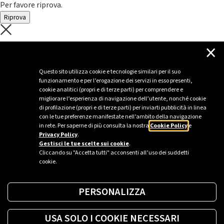
Per favore riprova.
Riprova
C'è un problema con il recupero dei
×
dati.
Questo sito utilizza cookie e tecnologie similari per il suo
funzionamento e per l’erogazione dei servizi in esso presenti,
Per favore riprova piú tardi
cookie analitici (propri e di terze parti) per comprendere e
migliorare l’esperienza di navigazione dell’utente, nonché cookie
Chiudi
di profilazione (propri e di terze parti) per inviarti pubblicità in linea
con le tue preferenze manifestate nell’ambito della navigazione
in rete. Per saperne di più consulta la nostra
Cookie Policy
e
Privacy Policy
.
Sei un’azienda o una PA?
Gestisci le tue scelte sui cookie
.
Cliccando su "Accetta tutti" acconsenti all’uso dei suddetti
cookie.
Trova la soluzione più giusta per te.
PERSONALIZZA
Richiedi una colonnina
USA SOLO I COOKIE NECESSARI