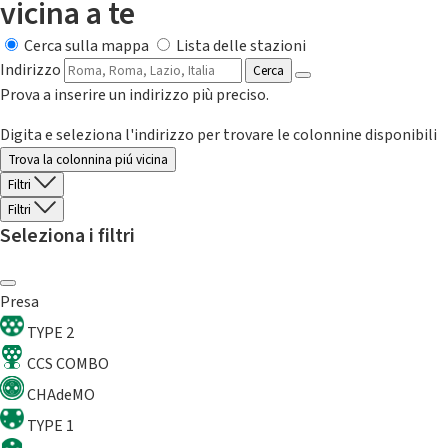
vicina a te
Cerca sulla mappa
Lista delle stazioni
Indirizzo
Cerca
Prova a inserire un indirizzo più preciso.
Digita e seleziona l'indirizzo per trovare le colonnine disponibili
Trova la colonnina piú vicina
Filtri
Filtri
Seleziona i filtri
Presa
TYPE 2
CCS COMBO
CHAdeMO
TYPE 1