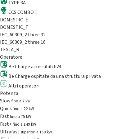
TYPE 3A
CCS COMBO 1
DOMESTIC_E
DOMESTIC_F
IEC_60309_2 three 32
IEC_60309_2 three 16
TESLA_R
Operatore
Be Charge accessibili h24
Be Charge ospitate da una struttura privata
Altri operatori
Potenza
Slow
fino a 7 kW
Quick
fino a 22 kW
Fast
fino a 75 kW
Fast+
fino a 149 kW
Ultrafast
superiori a 150 kW