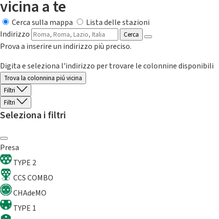
vicina a te
Cerca sulla mappa
Lista delle stazioni
Indirizzo
Cerca
Prova a inserire un indirizzo più preciso.
Digita e seleziona l'indirizzo per trovare le colonnine disponibili
Trova la colonnina piú vicina
Filtri
Filtri
Seleziona i filtri
Presa
TYPE 2
CCS COMBO
CHAdeMO
TYPE 1