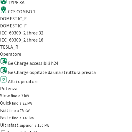
TYPE 3A
CCS COMBO 1
DOMESTIC_E
DOMESTIC_F
IEC_60309_2 three 32
IEC_60309_2 three 16
TESLA_R
Operatore
Be Charge accessibili h24
Be Charge ospitate da una struttura privata
Altri operatori
Potenza
Slow
fino a 7 kW
Quick
fino a 22 kW
Fast
fino a 75 kW
Fast+
fino a 149 kW
Ultrafast
superiori a 150 kW