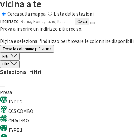
vicina a te
Cerca sulla mappa
Lista delle stazioni
Indirizzo
Cerca
Prova a inserire un indirizzo più preciso.
Digita e seleziona l'indirizzo per trovare le colonnine disponibili
Trova la colonnina piú vicina
Filtri
Filtri
Seleziona i filtri
Presa
TYPE 2
CCS COMBO
CHAdeMO
TYPE 1