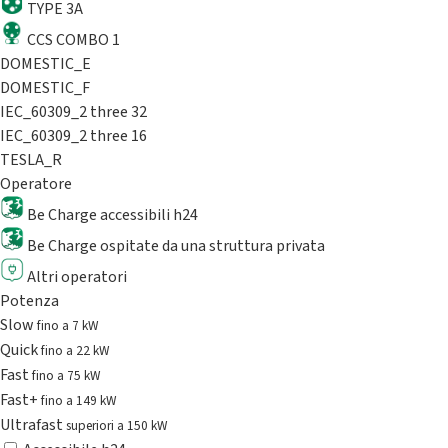
TYPE 3A
CCS COMBO 1
DOMESTIC_E
DOMESTIC_F
IEC_60309_2 three 32
IEC_60309_2 three 16
TESLA_R
Operatore
Be Charge accessibili h24
Be Charge ospitate da una struttura privata
Altri operatori
Potenza
Slow
fino a 7 kW
Quick
fino a 22 kW
Fast
fino a 75 kW
Fast+
fino a 149 kW
Ultrafast
superiori a 150 kW