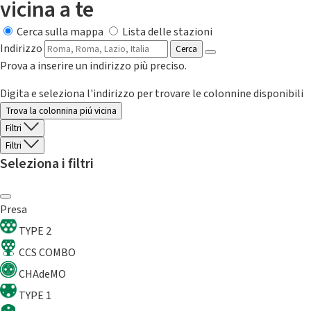
vicina a te
Cerca sulla mappa
Lista delle stazioni
Indirizzo
Cerca
Prova a inserire un indirizzo più preciso.
Digita e seleziona l'indirizzo per trovare le colonnine disponibili
Trova la colonnina piú vicina
Filtri
Filtri
Seleziona i filtri
Presa
TYPE 2
CCS COMBO
CHAdeMO
TYPE 1