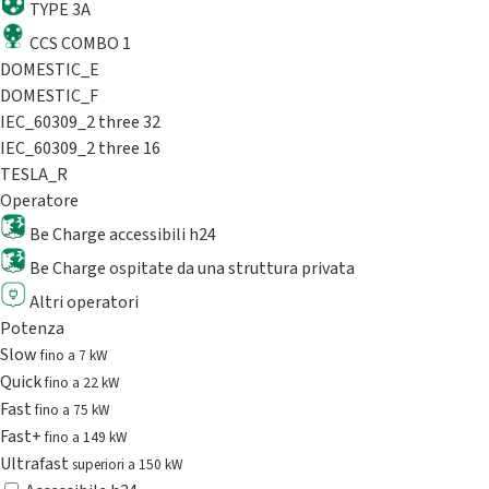
TYPE 3A
CCS COMBO 1
DOMESTIC_E
DOMESTIC_F
IEC_60309_2 three 32
IEC_60309_2 three 16
TESLA_R
Operatore
Be Charge accessibili h24
Be Charge ospitate da una struttura privata
Altri operatori
Potenza
Slow
fino a 7 kW
Quick
fino a 22 kW
Fast
fino a 75 kW
Fast+
fino a 149 kW
Ultrafast
superiori a 150 kW