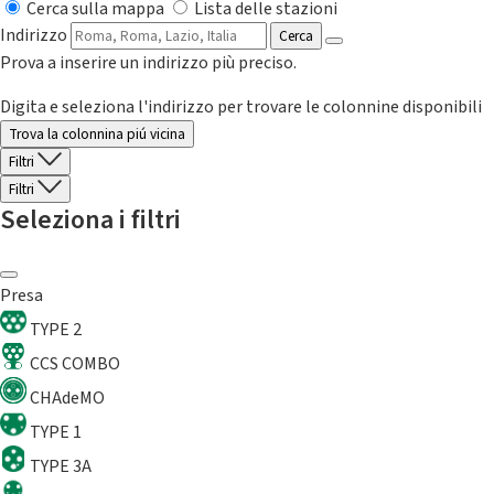
Cerca sulla mappa
Lista delle stazioni
Indirizzo
Cerca
Prova a inserire un indirizzo più preciso.
Digita e seleziona l'indirizzo per trovare le colonnine disponibili
Trova la colonnina piú vicina
Filtri
Filtri
Seleziona i filtri
Presa
TYPE 2
CCS COMBO
CHAdeMO
TYPE 1
TYPE 3A