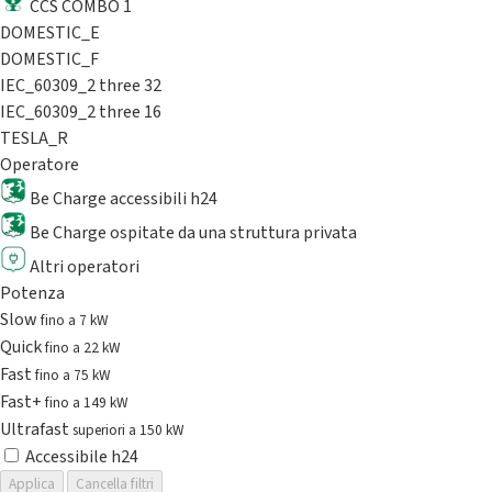
CCS COMBO 1
DOMESTIC_E
DOMESTIC_F
IEC_60309_2 three 32
IEC_60309_2 three 16
TESLA_R
Operatore
Be Charge accessibili h24
Be Charge ospitate da una struttura privata
Altri operatori
Potenza
Slow
fino a 7 kW
Quick
fino a 22 kW
Fast
fino a 75 kW
Fast+
fino a 149 kW
Ultrafast
superiori a 150 kW
Accessibile h24
Applica
Cancella filtri