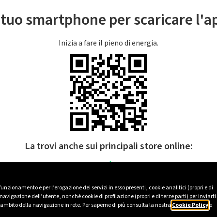
l tuo smartphone per scaricare l'
Inizia a fare il pieno di energia.
La trovi anche sui principali store online:
 funzionamento e per l’erogazione dei servizi in esso presenti, cookie analitici (propri e di
avigazione dell’utente, nonché cookie di profilazione (propri e di terze parti) per inviarti
’ambito della navigazione in rete. Per saperne di più consulta la nostra
Cookie Policy
e