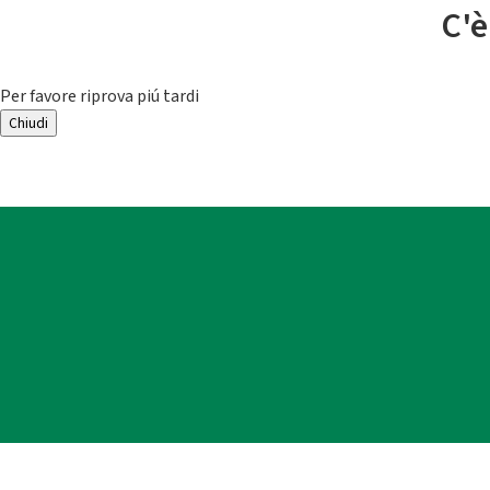
C'è
Per favore riprova piú tardi
Chiudi