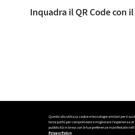
Inquadra il QR Code con i
Questo sito utilizza cookie e tecnologie similari per il suo
terze parti) per comprendere e migliorare l’esperienza di n
pubblicità in linea con le tue preferenze manifestate nell
Privacy Policy
.