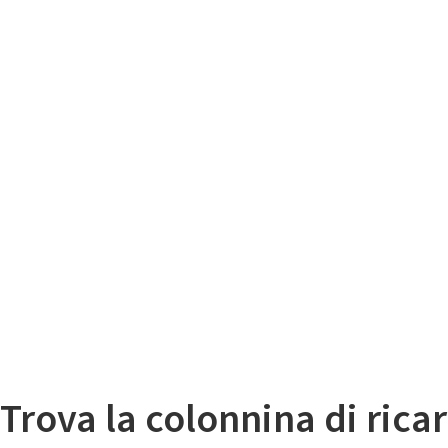
Il
Mappa colonnine di ricarica auto elettriche
Trova la colonnina di ricar