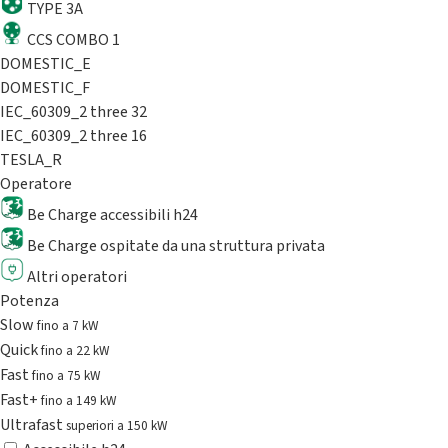
TYPE 3A
CCS COMBO 1
DOMESTIC_E
DOMESTIC_F
IEC_60309_2 three 32
IEC_60309_2 three 16
TESLA_R
Operatore
Be Charge accessibili h24
Be Charge ospitate da una struttura privata
Altri operatori
Potenza
Slow
fino a 7 kW
Quick
fino a 22 kW
Fast
fino a 75 kW
Fast+
fino a 149 kW
Ultrafast
superiori a 150 kW