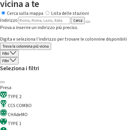
vicina a te
Cerca sulla mappa
Lista delle stazioni
Indirizzo
Cerca
Prova a inserire un indirizzo più preciso.
Digita e seleziona l'indirizzo per trovare le colonnine disponibili
Trova la colonnina piú vicina
Filtri
Filtri
Seleziona i filtri
Presa
TYPE 2
CCS COMBO
CHAdeMO
TYPE 1