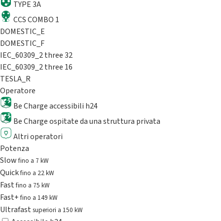
TYPE 3A
CCS COMBO 1
DOMESTIC_E
DOMESTIC_F
IEC_60309_2 three 32
IEC_60309_2 three 16
TESLA_R
Operatore
Be Charge accessibili h24
Be Charge ospitate da una struttura privata
Altri operatori
Potenza
Slow
fino a 7 kW
Quick
fino a 22 kW
Fast
fino a 75 kW
Fast+
fino a 149 kW
Ultrafast
superiori a 150 kW