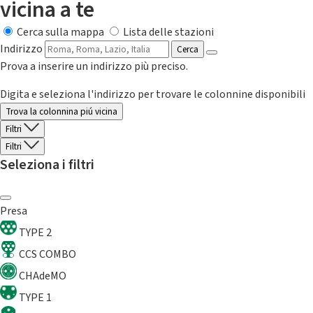
vicina a te
Cerca sulla mappa
Lista delle stazioni
Indirizzo
Cerca
Prova a inserire un indirizzo più preciso.
Digita e seleziona l'indirizzo per trovare le colonnine disponibili
Trova la colonnina piú vicina
Filtri
Filtri
Seleziona i filtri
Presa
TYPE 2
CCS COMBO
CHAdeMO
TYPE 1