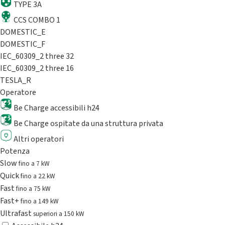
TYPE 3A
CCS COMBO 1
DOMESTIC_E
DOMESTIC_F
IEC_60309_2 three 32
IEC_60309_2 three 16
TESLA_R
Operatore
Be Charge accessibili h24
Be Charge ospitate da una struttura privata
Altri operatori
Potenza
Slow
fino a 7 kW
Quick
fino a 22 kW
Fast
fino a 75 kW
Fast+
fino a 149 kW
Ultrafast
superiori a 150 kW