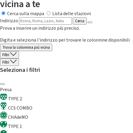
vicina a te
Cerca sulla mappa
Lista delle stazioni
Indirizzo
Cerca
Prova a inserire un indirizzo più preciso.
Digita e seleziona l'indirizzo per trovare le colonnine disponibili
Trova la colonnina piú vicina
Filtri
Filtri
Seleziona i filtri
Presa
TYPE 2
CCS COMBO
CHAdeMO
TYPE 1