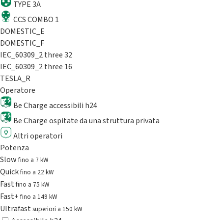
TYPE 3A
CCS COMBO 1
DOMESTIC_E
DOMESTIC_F
IEC_60309_2 three 32
IEC_60309_2 three 16
TESLA_R
Operatore
Be Charge accessibili h24
Be Charge ospitate da una struttura privata
Altri operatori
Potenza
Slow
fino a 7 kW
Quick
fino a 22 kW
Fast
fino a 75 kW
Fast+
fino a 149 kW
Ultrafast
superiori a 150 kW