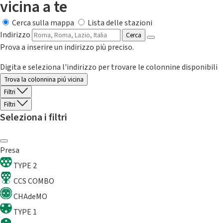
vicina a te
Cerca sulla mappa
Lista delle stazioni
Indirizzo
Cerca
Prova a inserire un indirizzo più preciso.
Digita e seleziona l'indirizzo per trovare le colonnine disponibili
Trova la colonnina piú vicina
Filtri
Filtri
Seleziona i filtri
Presa
TYPE 2
CCS COMBO
CHAdeMO
TYPE 1