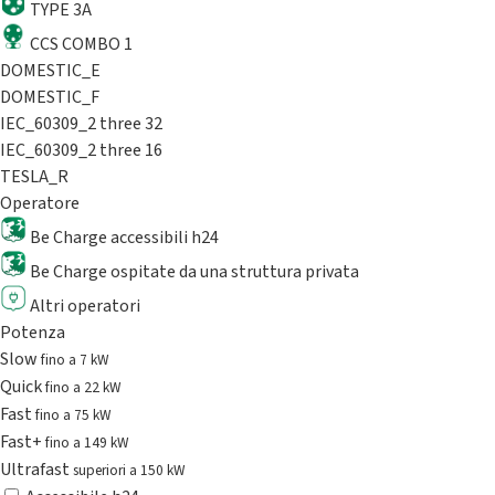
TYPE 3A
CCS COMBO 1
DOMESTIC_E
DOMESTIC_F
IEC_60309_2 three 32
IEC_60309_2 three 16
TESLA_R
Operatore
Be Charge accessibili h24
Be Charge ospitate da una struttura privata
Altri operatori
Potenza
Slow
fino a 7 kW
Quick
fino a 22 kW
Fast
fino a 75 kW
Fast+
fino a 149 kW
Ultrafast
superiori a 150 kW