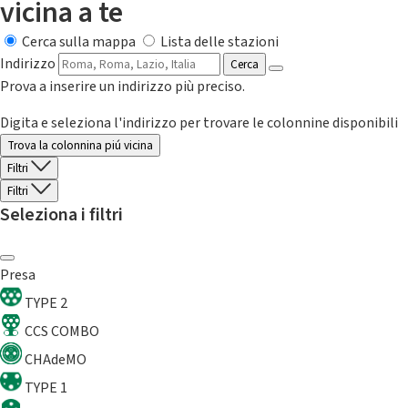
vicina a te
Cerca sulla mappa
Lista delle stazioni
Indirizzo
Cerca
Prova a inserire un indirizzo più preciso.
Digita e seleziona l'indirizzo per trovare le colonnine disponibili
Trova la colonnina piú vicina
Filtri
Filtri
Seleziona i filtri
Presa
TYPE 2
CCS COMBO
CHAdeMO
TYPE 1