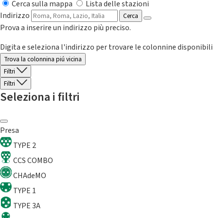
Cerca sulla mappa
Lista delle stazioni
Indirizzo
Cerca
Prova a inserire un indirizzo più preciso.
Digita e seleziona l'indirizzo per trovare le colonnine disponibili
Trova la colonnina piú vicina
Filtri
Filtri
Seleziona i filtri
Presa
TYPE 2
CCS COMBO
CHAdeMO
TYPE 1
TYPE 3A