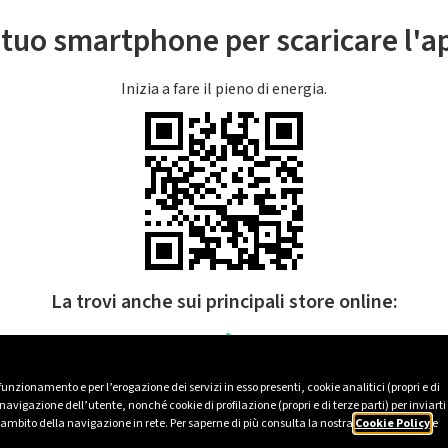
l tuo smartphone per scaricare l'
Inizia a fare il pieno di energia.
La trovi anche sui principali store online:
 funzionamento e per l’erogazione dei servizi in esso presenti, cookie analitici (propri e di
avigazione dell’utente, nonché cookie di profilazione (propri e di terze parti) per inviarti
’ambito della navigazione in rete. Per saperne di più consulta la nostra
Cookie Policy
e