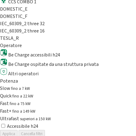
CCS COMBO 1
DOMESTIC_E
DOMESTIC_F
IEC_60309_2 three 32
IEC_60309_2 three 16
TESLA_R
Operatore
Be Charge accessibili h24
Be Charge ospitate da una struttura privata
Altri operatori
Potenza
Slow
fino a 7 kW
Quick
fino a 22 kW
Fast
fino a 75 kW
Fast+
fino a 149 kW
Ultrafast
superiori a 150 kW
Accessibile h24
Applica
Cancella filtri