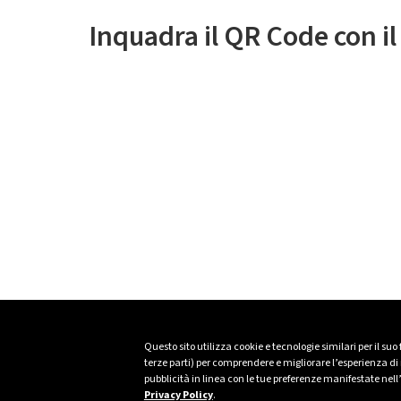
Inquadra il QR Code con i
Questo sito utilizza cookie e tecnologie similari per il suo
terze parti) per comprendere e migliorare l’esperienza di n
pubblicità in linea con le tue preferenze manifestate nell
Privacy Policy
.