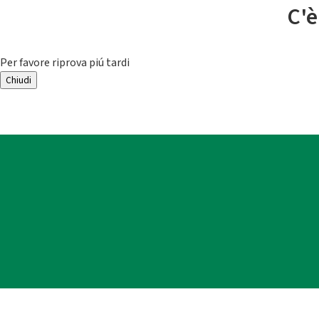
C'è
Per favore riprova piú tardi
Chiudi