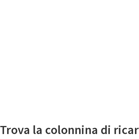
Il
Mappa colonnine di ricarica auto elettriche
Trova la colonnina di ricar