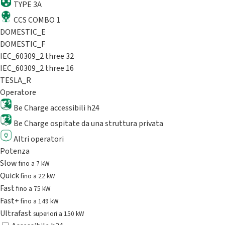
TYPE 3A
CCS COMBO 1
DOMESTIC_E
DOMESTIC_F
IEC_60309_2 three 32
IEC_60309_2 three 16
TESLA_R
Operatore
Be Charge accessibili h24
Be Charge ospitate da una struttura privata
Altri operatori
Potenza
Slow
fino a 7 kW
Quick
fino a 22 kW
Fast
fino a 75 kW
Fast+
fino a 149 kW
Ultrafast
superiori a 150 kW