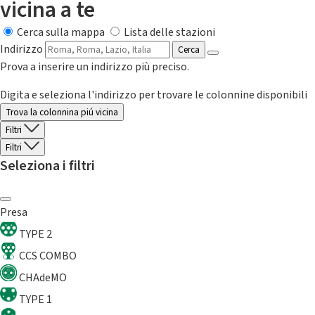
vicina a te
Cerca sulla mappa
Lista delle stazioni
Indirizzo
Cerca
Prova a inserire un indirizzo più preciso.
Digita e seleziona l'indirizzo per trovare le colonnine disponibili
Trova la colonnina piú vicina
Filtri
Filtri
Seleziona i filtri
Presa
TYPE 2
CCS COMBO
CHAdeMO
TYPE 1