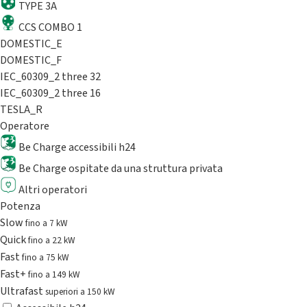
TYPE 3A
CCS COMBO 1
DOMESTIC_E
DOMESTIC_F
IEC_60309_2 three 32
IEC_60309_2 three 16
TESLA_R
Operatore
Be Charge accessibili h24
Be Charge ospitate da una struttura privata
Altri operatori
Potenza
Slow
fino a 7 kW
Quick
fino a 22 kW
Fast
fino a 75 kW
Fast+
fino a 149 kW
Ultrafast
superiori a 150 kW