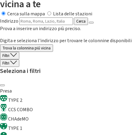
vicina a te
Cerca sulla mappa
Lista delle stazioni
Indirizzo
Cerca
Prova a inserire un indirizzo più preciso.
Digita e seleziona l'indirizzo per trovare le colonnine disponibili
Trova la colonnina piú vicina
Filtri
Filtri
Seleziona i filtri
Presa
TYPE 2
CCS COMBO
CHAdeMO
TYPE 1