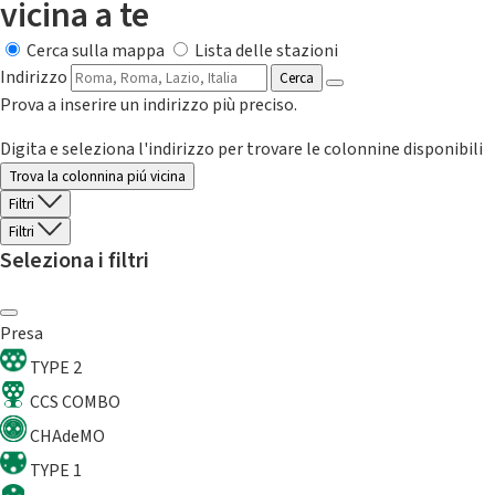
vicina a te
Cerca sulla mappa
Lista delle stazioni
Indirizzo
Cerca
Prova a inserire un indirizzo più preciso.
Digita e seleziona l'indirizzo per trovare le colonnine disponibili
Trova la colonnina piú vicina
Filtri
Filtri
Seleziona i filtri
Presa
TYPE 2
CCS COMBO
CHAdeMO
TYPE 1