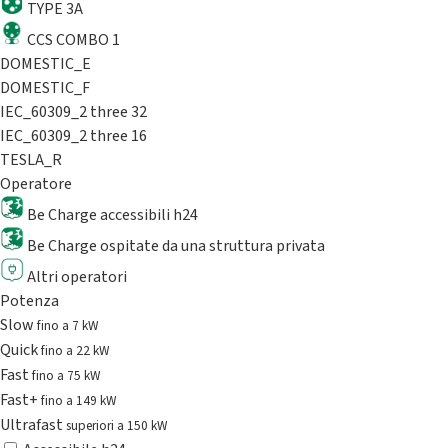
TYPE 3A
CCS COMBO 1
DOMESTIC_E
DOMESTIC_F
IEC_60309_2 three 32
IEC_60309_2 three 16
TESLA_R
Operatore
Be Charge accessibili h24
Be Charge ospitate da una struttura privata
Altri operatori
Potenza
Slow
fino a 7 kW
Quick
fino a 22 kW
Fast
fino a 75 kW
Fast+
fino a 149 kW
Ultrafast
superiori a 150 kW