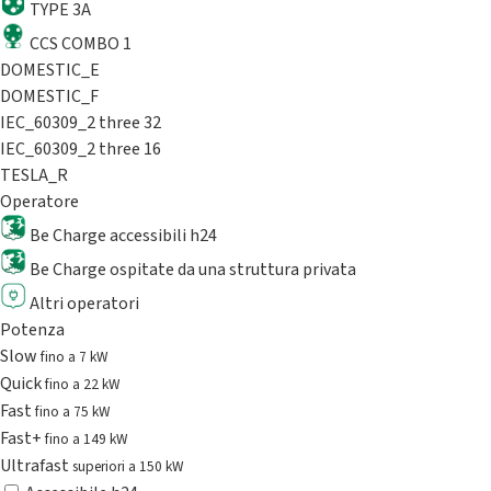
TYPE 3A
CCS COMBO 1
DOMESTIC_E
DOMESTIC_F
IEC_60309_2 three 32
IEC_60309_2 three 16
TESLA_R
Operatore
Be Charge accessibili h24
Be Charge ospitate da una struttura privata
Altri operatori
Potenza
Slow
fino a 7 kW
Quick
fino a 22 kW
Fast
fino a 75 kW
Fast+
fino a 149 kW
Ultrafast
superiori a 150 kW