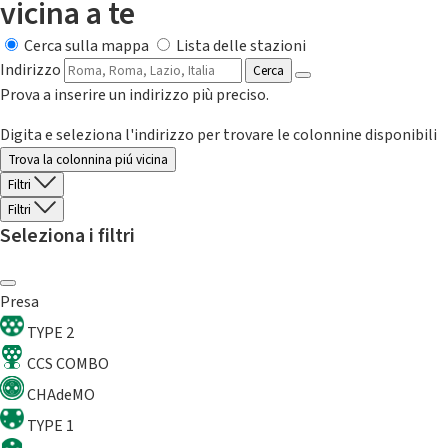
vicina a te
Cerca sulla mappa
Lista delle stazioni
Indirizzo
Cerca
Prova a inserire un indirizzo più preciso.
Digita e seleziona l'indirizzo per trovare le colonnine disponibili
Trova la colonnina piú vicina
Filtri
Filtri
Seleziona i filtri
Presa
TYPE 2
CCS COMBO
CHAdeMO
TYPE 1